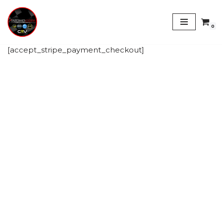
Saltar
0
al
[accept_stripe_payment_checkout]
contenido