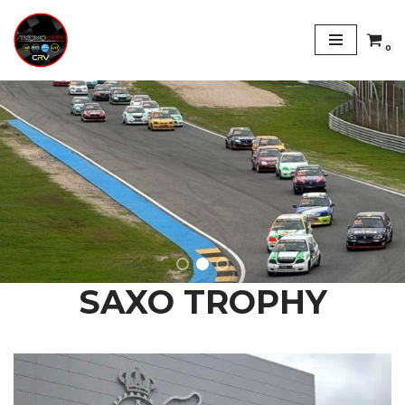
Saltar
0
al
contenido
SAXO TROPHY