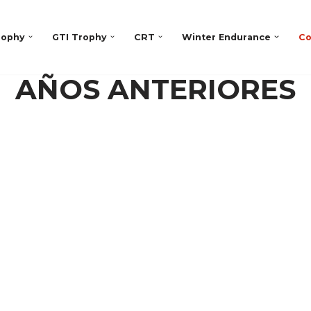
rophy
GTI Trophy
CRT
Winter Endurance
Co
AÑOS ANTERIORES