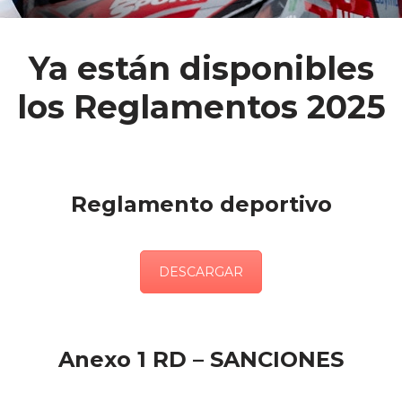
Ya están disponibles
los Reglamentos 2025
Reglamento deportivo
DESCARGAR
Anexo 1 RD – SANCIONES