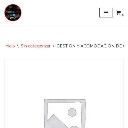
Saltar
0
al
contenido
Inicio
\
Sin categorizar
\
GESTION Y ACOMODACION DE CE